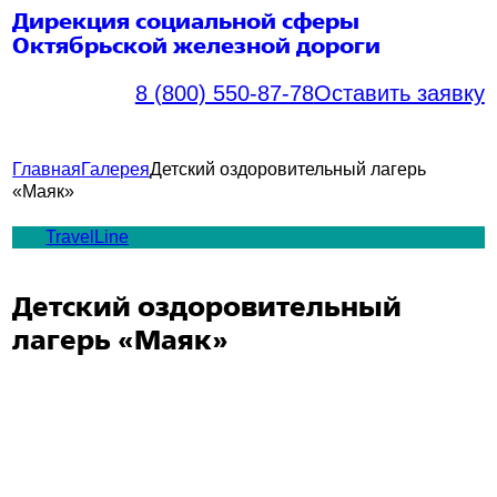
Дирекция социальной сферы
ГЛАВНАЯ
Октябрьской железной дороги
О нас
8 (800) 550-87-78
Оставить заявку
ОБЪЕКТЫ
САНАТОРНО-КУРОРТНОЕ
ОЗДОРОВЛЕНИЕ
Главная
Галерея
Детский оздоровительный лагерь
ОБЪЕКТЫ ОТДЫХА И
«Маяк»
ТУРИЗМА
ДЕТСКОЕ ОЗДОРОВЛЕНИЕ
TravelLine
СПОРТИВНЫЕ ОБЪЕКТЫ
ОБЪЕКТЫ КУЛЬТУРЫ,
КРУЖКИ
Детский оздоровительный
БРОНИРОВАНИЕ
лагерь «Маяк»
ГАЛЕРЕЯ
НОВОСТИ
КОНТАКТЫ