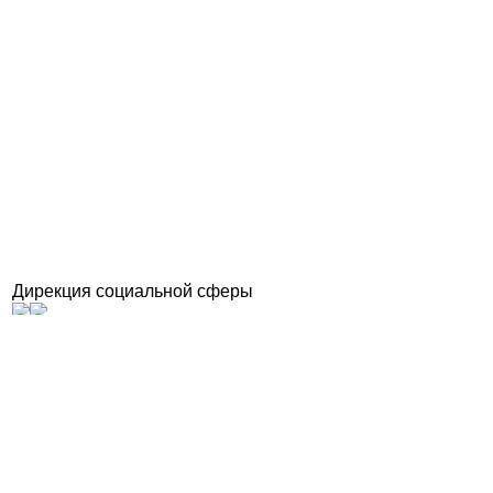
Дирекция социальной сферы
Объекты
Бронирование
Галерея
Новости
Конфиденциальность
Отзывы
Вопросы
Поиск