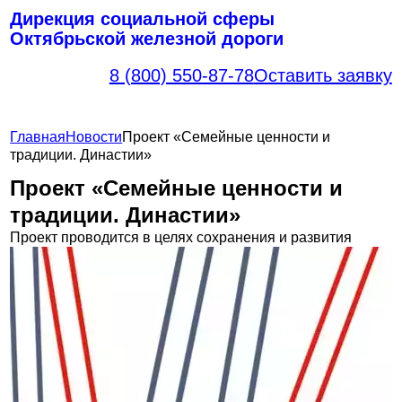
Дирекция социальной сферы
ГЛАВНАЯ
Октябрьской железной дороги
О нас
8 (800) 550-87-78
Оставить заявку
ОБЪЕКТЫ
САНАТОРНО-КУРОРТНОЕ
ОЗДОРОВЛЕНИЕ
Главная
Новости
Проект «Семейные ценности и
ОБЪЕКТЫ ОТДЫХА И
традиции. Династии»
ТУРИЗМА
ДЕТСКОЕ ОЗДОРОВЛЕНИЕ
Проект «Семейные ценности и
СПОРТИВНЫЕ ОБЪЕКТЫ
традиции. Династии»
ОБЪЕКТЫ КУЛЬТУРЫ,
Проект проводится в целях сохранения и развития
КРУЖКИ
БРОНИРОВАНИЕ
ГАЛЕРЕЯ
НОВОСТИ
КОНТАКТЫ