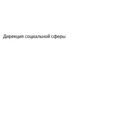
Дирекция социальной сферы
Объекты
Бронирование
Галерея
Новости
Конфиденциальность
Отзывы
Вопросы
Поиск
190031, Санкт-Петербург, наб. реки Фонтанки, д. 117
пн-пт 9:00-18:00
8 (812) 457-89-44
8 (800) 550-87-78
2003-2026 © ДСС ОЖД
Разработка сайта:
InRus Studio